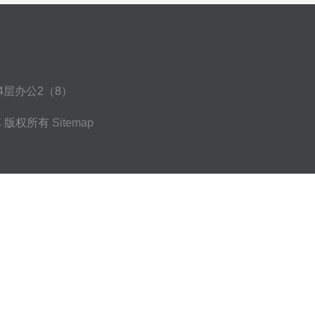
层办公2（8）
车
版权所有
Sitemap