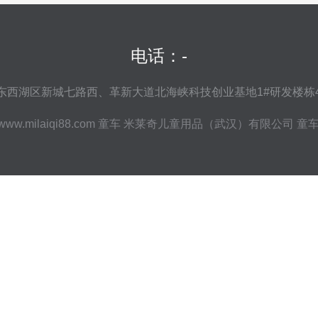
电话：-
东西湖区新城七路西、革新大道北海峡科技创业基地1#研发楼栋4
www.milaiqi88.com
童车
米莱奇儿童用品（武汉）有限公司
童