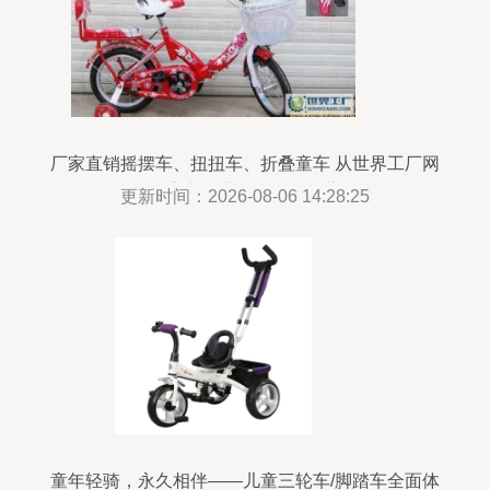
厂家直销摇摆车、扭扭车、折叠童车 从世界工厂网
看童车行业的全景与趋势
更新时间：2026-08-06 14:28:25
童年轻骑，永久相伴——儿童三轮车/脚踏车全面体