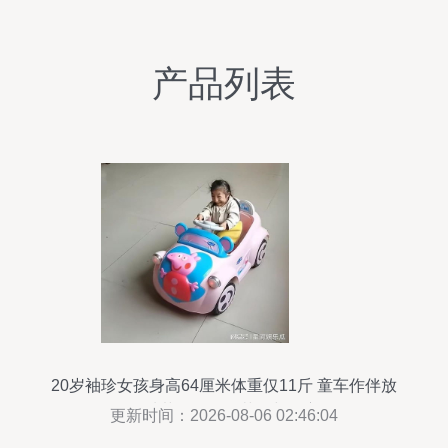
产品列表
20岁袖珍女孩身高64厘米体重仅11斤 童车作伴放
鸭种菜，父母的苦涩与坚守
更新时间：2026-08-06 02:46:04