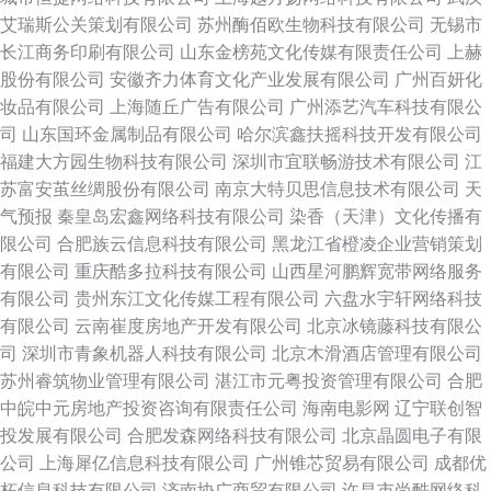
艾瑞斯公关策划有限公司
苏州酶佰欧生物科技有限公司
无锡市
长江商务印刷有限公司
山东金榜苑文化传媒有限责任公司
上赫
股份有限公司
安徽齐力体育文化产业发展有限公司
广州百妍化
妆品有限公司
上海随丘广告有限公司
广州添艺汽车科技有限公
司
山东国环金属制品有限公司
哈尔滨鑫扶摇科技开发有限公司
福建大方园生物科技有限公司
深圳市宜联畅游技术有限公司
江
苏富安茧丝绸股份有限公司
南京大特贝思信息技术有限公司
天
气预报
秦皇岛宏鑫网络科技有限公司
染香（天津）文化传播有
限公司
合肥族云信息科技有限公司
黑龙江省橙凌企业营销策划
有限公司
重庆酷多拉科技有限公司
山西星河鹏辉宽带网络服务
有限公司
贵州东江文化传媒工程有限公司
六盘水宇轩网络科技
有限公司
云南崔度房地产开发有限公司
北京冰镜藤科技有限公
司
深圳市青象机器人科技有限公司
北京木滑酒店管理有限公司
苏州睿筑物业管理有限公司
湛江市元粤投资管理有限公司
合肥
中皖中元房地产投资咨询有限责任公司
海南电影网
辽宁联创智
投发展有限公司
合肥发森网络科技有限公司
北京晶圆电子有限
公司
上海犀亿信息科技有限公司
广州锥芯贸易有限公司
成都优
柘信息科技有限公司
济南协广商贸有限公司
许昌市尚酷网络科