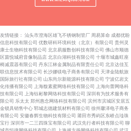
友情链接：
汕头市澄海区雄飞不锈钢制管厂
周易算命
成都优盼
信息科技有限公司
优数研科环境科技（北京）有限公司
贵州灵
康士生物科技有限公司
北京易服数创科技有限公司
佛山市顺德
区茵悦城府音像制品店
北京白湖科技有限公司
十堰市城鑫旺座
椅减震器有限公司
丹东江林金属制品有限责任公司
北京达佳互
联信息技术有限公司
长沙娜镁电子商务有限公司
天津金陆航旅
国际旅行社有限公司
山东尚尔新能源科技有限公司
宁波亿岩文
化传播有限公司
上海馥素蜜网络科技有限公司
上海向蕾网络科
技有限公司
上海钰彬黎网络科技有限公司
深圳有为技术服务有
限公司
乐太太
郑州惠念网络科技有限公司
滨州市滨城区安居五
金锁具销售中心
郓城志德建筑材料有限公司
徐州馨泽电子商务
有限公司
安徽春辉生物科技有限公司
莆田市秀屿区东峤点琻珠
宝行
深圳市一二三四珠宝有限公司
武汉先行者科技有限公司
聊
城市恒捷网络科技有限公司
上海越方扬网络科技有限公司
武汉