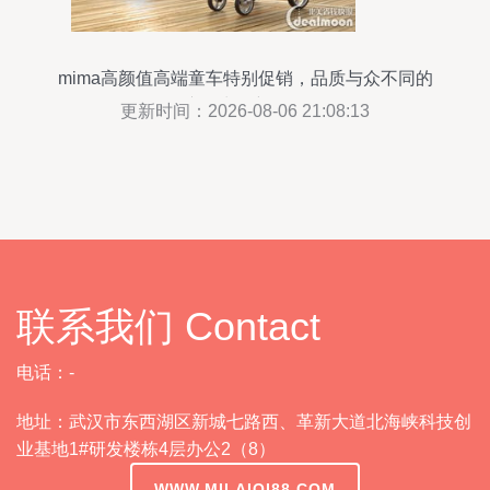
mima高颜值高端童车特别促销，品质与众不同的
亲子出行新体验
更新时间：2026-08-06 21:08:13
联系我们 Contact
电话：-
地址：武汉市东西湖区新城七路西、革新大道北海峡科技创
业基地1#研发楼栋4层办公2（8）
WWW.MILAIQI88.COM