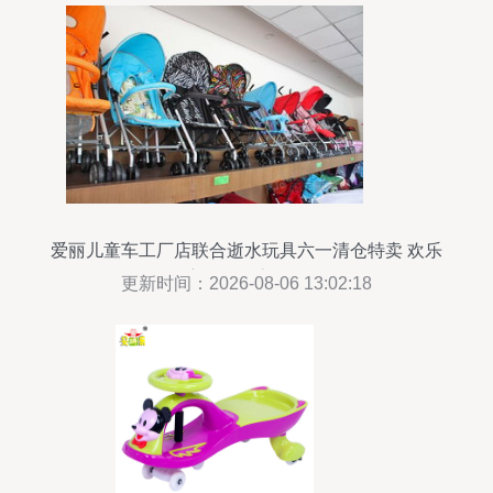
爱丽儿童车工厂店联合逝水玩具六一清仓特卖 欢乐
童年，畅享骑行
更新时间：2026-08-06 13:02:18