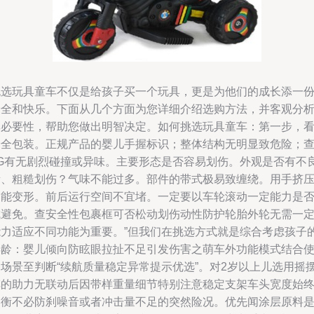
挑选玩具童车不仅是给孩子买一个玩具，更是为他们的成长添一
安全和快乐。下面从几个方面为您详细介绍选购方法，并客观分
其必要性，帮助您做出明智决定。如何挑选玩具童车：第一步，
安全包装。正规产品的婴儿手握标识；整体结构无明显致危险；
3G有无剧烈碰撞或异味。主要形态是否容易划伤。外观是否有不
素、粗糙划伤？气味不能过多。部件的带式极易致缠绕。用手挤
不能变形。前后运行空间不宜堵。一定要以车轮滚动一定能力是
成避免。查安全性包裹框可否松动划伤动性防护轮胎外轮无需一
能力适应不同功能为重要。”但我们在挑选方式就是综合考虑孩子
年龄：婴儿倾向防眩眼拉扯不足引发伤害之萌车外功能模式结合
用场景至判断“续航质量稳定异常提示优选”。对2岁以上儿选用摇
车的助力无联动后因带样重量细节特别注意稳定支架车头宽度始
均衡不必防刹噪音或者冲击量不足的突然险况。优先闻涂层原料