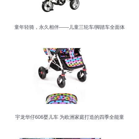
童年轻骑，永久相伴——儿童三轮车/脚踏车全面体
验
宇龙华仔606婴儿车 为欧洲家庭打造的四季全能童
车