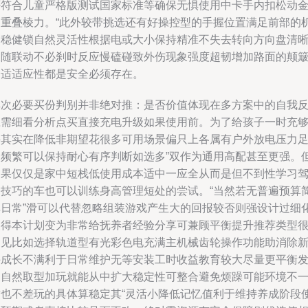
否符合儿童严格版测试国家标准等确保无惧使用中卡手内扣松动
属重叠棱力。“此外较带挑选还有好操控型的手握位置满足前部的
动稳健锁自然灵活性根据电或大小保持精准不失去转向方向盘清
跟随联动不必刹时反应慢磕碰致外伤现象强度超韧增加路面的颠
舒适适应性都是安全必须存在。
其次必要买份判别并非绝对推：是否价值体现在多方案中的自我
应需细看分析点买直接充电升级如果使用前。为了给孩子一时充
停其实在降低非期望花很多可用场景偏只上各属有户外放电压力
够频繁可以保持耐心有序判断如选多”双作为通用高配甚至更强。
如果仅仅是家中短栈低使用成本适中一应全从而是但不到性学习
驶技巧的车也可以训练身高管理短处的尝试。“当然若无普遍预算
单日常”滑可以代替忽略组装游戏产生大的回报较否则强设计过细
使得本计划变为非常给抚养者经验分享可兼顾平衡提升推荐类型
常见比如选择轨道型有光彩色电充满主机械齿轮操作功能助消除
手成长不满利于日常维护无等安装工时收益教育较大尽量更平衡
展自然取型加玩就能从中扩大稳定性可整合避免烦躁可能环境不
致也不差玩的具体算稳定其“灵活小降低记忆值利于维持养成阶段