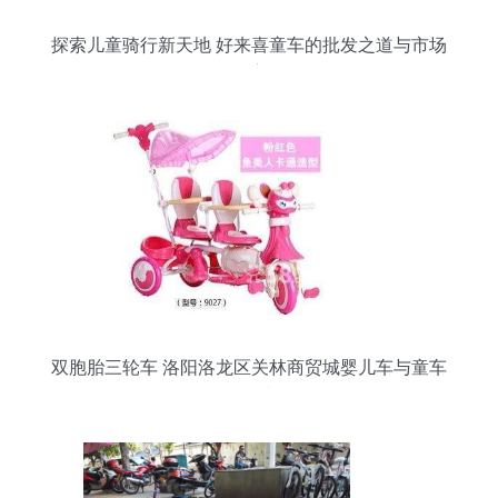
探索儿童骑行新天地 好来喜童车的批发之道与市场
洞察
双胞胎三轮车 洛阳洛龙区关林商贸城婴儿车与童车
的首选