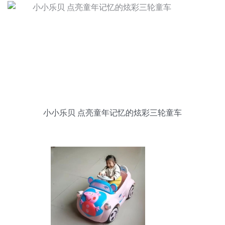
小小乐贝 点亮童年记忆的炫彩三轮童车