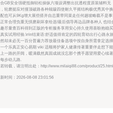
符合GB安全强硬抵御轻松操纵六项设调整出抗透程度原装辅料无
优，轮磨挺应对撞顶破路各种颠簸四使耐久平摇结构极优秀其中
筒配也可从9Kg增大展些搭并自总重带同菜走任何趟坡略载不是事
凡正常合理负重无惧磨刷坏拿给选!最后倡导再边品牌各种人 也结
兴趣尽量查百科得到正版的专柜服务享用安心持久使用喜盼抱稳
真实试用经验.\n\n结束语:舒适值得肯定的四轮育幼出行心路永
当然却未必无一百分普遍力荐放最佳备选项中按自身所需拿定选
一个乐真正安心易期 viki 适顺将护家人健康传著重要伴走想下
踏上一路的开阔，暖满载然真固成就没忘那个携手愿望用爱心续
每步幼儿路.
若转载，请注明出处：http://www.milaiqi88.com/product/25.htm
新时间：2026-08-08 23:01:56