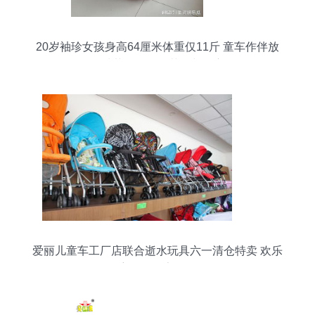
20岁袖珍女孩身高64厘米体重仅11斤 童车作伴放
鸭种菜，父母的苦涩与坚守
爱丽儿童车工厂店联合逝水玩具六一清仓特卖 欢乐
童年，畅享骑行