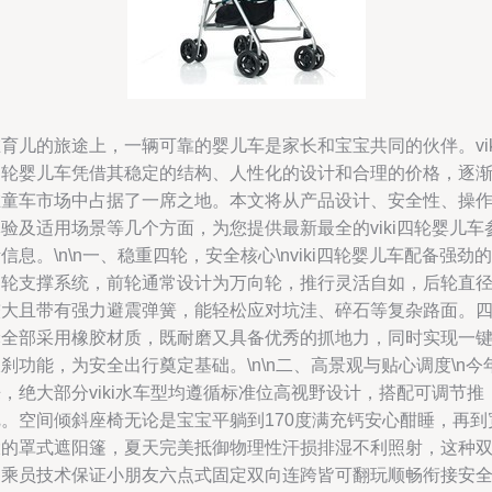
育儿的旅途上，一辆可靠的婴儿车是家长和宝宝共同的伙伴。vik
四轮婴儿车凭借其稳定的结构、人性化的设计和合理的价格，逐
在童车市场中占据了一席之地。本文将从产品设计、安全性、操
验及适用场景等几个方面，为您提供最新最全的viki四轮婴儿车
信息。\n\n一、稳重四轮，安全核心\nviki四轮婴儿车配备强劲的
四轮支撑系统，前轮通常设计为万向轮，推行灵活自如，后轮直
较大且带有强力避震弹簧，能轻松应对坑洼、碎石等复杂路面。
轮全部采用橡胶材质，既耐磨又具备优秀的抓地力，同时实现一
刹功能，为安全出行奠定基础。\n\n二、高景观与贴心调度\n今
，绝大部分viki水车型均遵循标准位高视野设计，搭配可调节推
把。空间倾斜座椅无论是宝宝平躺到170度满充钙安心酣睡，再到
大的罩式遮阳篷，夏天完美抵御物理性汗损排湿不利照射，这种
向乘员技术保证小朋友六点式固定双向连跨皆可翻玩顺畅衔接安