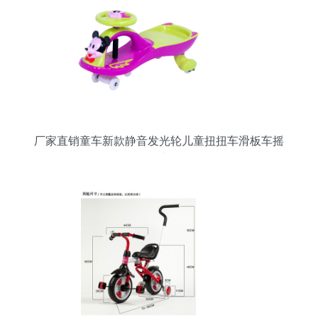
厂家直销童车新款静音发光轮儿童扭扭车滑板车摇
摆车